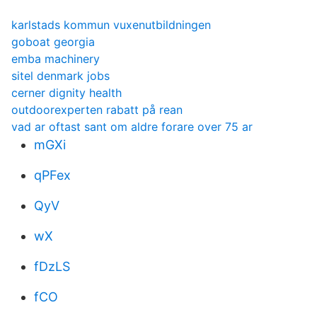
karlstads kommun vuxenutbildningen
goboat georgia
emba machinery
sitel denmark jobs
cerner dignity health
outdoorexperten rabatt på rean
vad ar oftast sant om aldre forare over 75 ar
mGXi
qPFex
QyV
wX
fDzLS
fCO