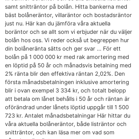
samt snitträntor på bolån. Hitta bankerna med
bäst bolåneräntor, villaräntor och bostadsräntor
just nu. Här kan du jämföra våra aktuella
boräntor och se allt som vi erbjuder när du väljer
bolån hos oss. Vi reder också ut begreppen hur
din bolåneränta sätts och ger svar … För ett
bolån på 1 000 000 kr med rak amortering med
en löptid på 50 år och månadsvis betalning med
2% ränta blir den effektiva räntan 2,02%. Den
första månadsbetalningen inklusive amortering
blir i ovan exempel 3 334 kr, och totalt belopp
att betala om lånet behålls i 50 år och räntan är
oförändrad under lånets löptid uppgår till 1 500
723 kr. Antalet månadsbetalningar Här hittar du
våra aktuella bolåneräntor, både listräntor och
snitträntor, och kan läsa mer om vad som