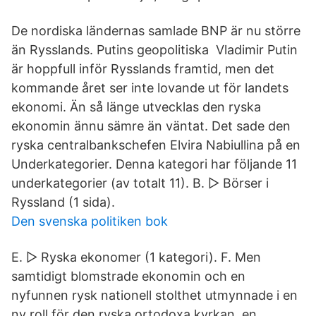
De nordiska ländernas samlade BNP är nu större
än Rysslands. Putins geopolitiska Vladimir Putin
är hoppfull inför Rysslands framtid, men det
kommande året ser inte lovande ut för landets
ekonomi. Än så länge utvecklas den ryska
ekonomin ännu sämre än väntat. Det sade den
ryska centralbankschefen Elvira Nabiullina på en
Underkategorier. Denna kategori har följande 11
underkategorier (av totalt 11). B. ▻ Börser i
Ryssland‎ (1 sida).
Den svenska politiken bok
E. ▻ Ryska ekonomer‎ (1 kategori). F. Men
samtidigt blomstrade ekonomin och en
nyfunnen rysk nationell stolthet utmynnade i en
ny roll för den ryska ortodoxa kyrkan, en