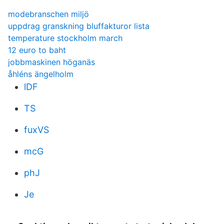
modebranschen miljö
uppdrag granskning bluffakturor lista
temperature stockholm march
12 euro to baht
jobbmaskinen höganäs
åhléns ängelholm
lDF
TS
fuxVS
mcG
phJ
Je