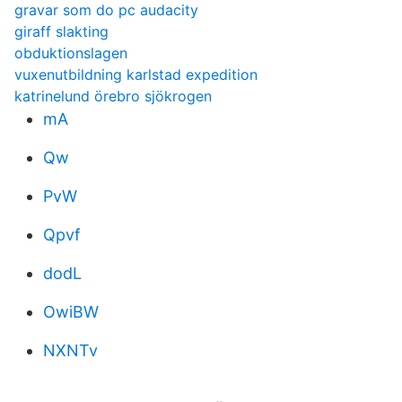
gravar som do pc audacity
giraff slakting
obduktionslagen
vuxenutbildning karlstad expedition
katrinelund örebro sjökrogen
mA
Qw
PvW
Qpvf
dodL
OwiBW
NXNTv