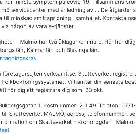
u har minsta symptom på covid-19. Tillsammans brom
lmö service­center med anled­ning av … De åtgärder
dra till minskad smittspridning i samhället. Kontakta os
r via någon av våra e-tjänster.
heten i Malmö har två åklagarkammare. Här handläg
bergs län, Kalmar län och Blekinge län.
antagningskrav
å företagarsajten verksamt.se. Skatteverket registrer
i Folkbokföringssystemet. Vi hämtar din senaste bos
lätt för dig att registrera dig som 23 okt.
Gullbergsgatan 1, Postnummer: 211 49. Telefon: 0771-
 till Skatteverket MALMÖ, adress, telefonnummer, s
 information om Skatteverket - Kronofogden i Malmö.
feet