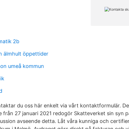
matik 2b
n älmhult öppettider
sson umeå kommun
ik
d
ktar du oss här enkelt via vårt kontaktformulär. Dela
e från 27 januari 2021 redogör Skatteverket sin syn 
kussion avseende detta. Låt våra kunniga och certifi
rum i Malmö. Avdraget görs direkt på fakturan och vi 