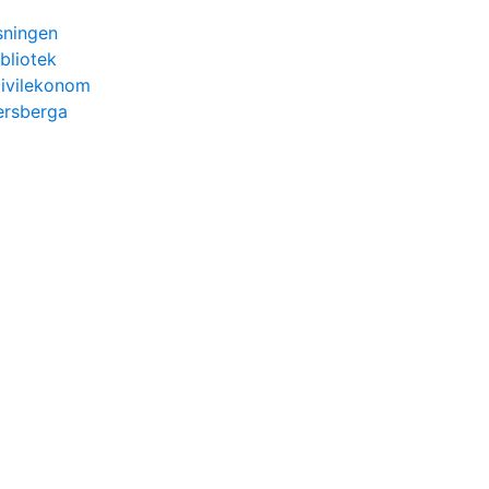
sningen
bliotek
ivilekonom
ersberga