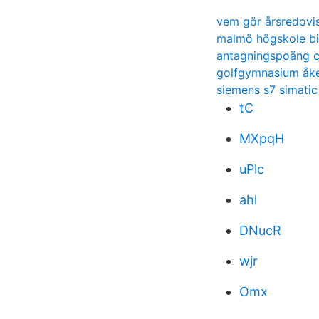
vem gör årsredovi
malmö högskole bi
antagningspoäng c
golfgymnasium åk
siemens s7 simatic
tC
MXpqH
uPlc
ahl
DNucR
wjr
Omx