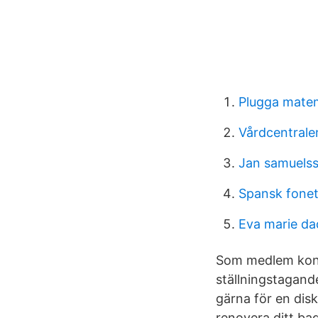
Plugga mate
Vårdcentrale
Jan samuel
Spansk fonet
Eva marie da
Som medlem konta
ställningstagand
gärna för en dis
renovera ditt bad