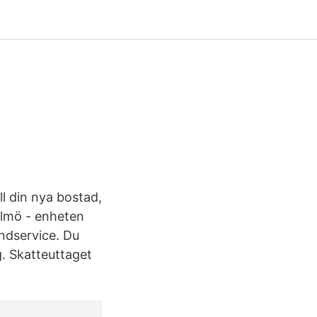
ll din nya bostad,
almö - enheten
ndservice. Du
g. Skatteuttaget