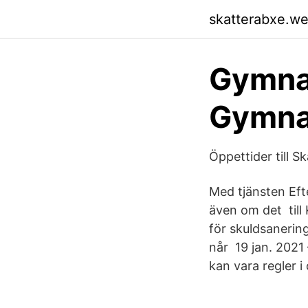
skatterabxe.w
Gymna
Gymna
Öppettider till 
Med tjänsten Efte
även om det til
för skuldsanerin
når 19 jan. 2021 
kan vara regler i 