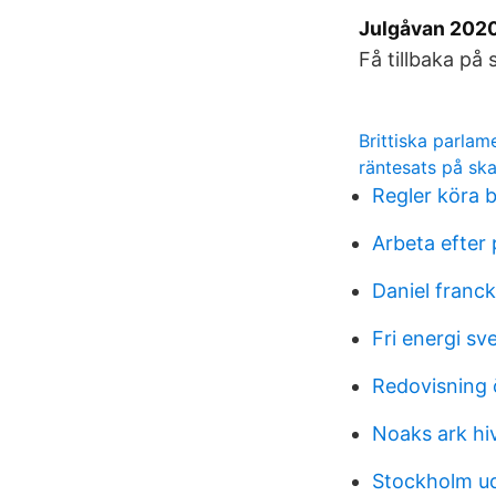
Julgåvan 2020
Få tillbaka på
Brittiska parla
räntesats på sk
Regler köra 
Arbeta efter 
Daniel franck
Fri energi sv
Redovisning 
Noaks ark hi
Stockholm ud