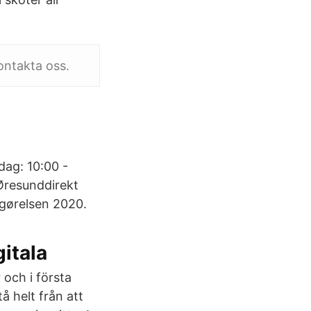
ontakta oss.
ag: 10:00 -
 Øresunddirekt
pgørelsen 2020.
itala
 och i första
å helt från att