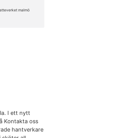
. I ett nytt
på Kontakta oss
erade hantverkare
sköter all