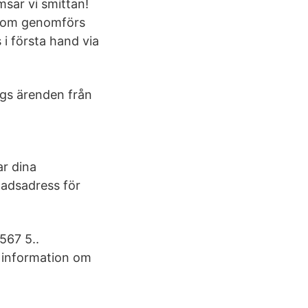
sar vi smittan!
 som genomförs
s i första hand via
gs ärenden från
ar dina
tadsadress för
567 5..
e information om