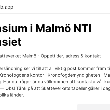
eb.app
sium i Malmö NTI
siet
Skatteverket Malmö - Öppettider, adress & kontakt
rsändning ser vi till att all viktig post kommer fram ti
l Kronofogdens kontor i Kronofogdemyndigheten i M
g. Har du frågor är du välkommen att kontakta vår ku
— Obs! Tänk på att Skatteverkets tabeller gäller i da
olika länder.