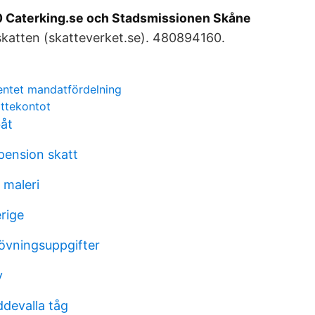
 Caterking.se och Stadsmissionen Skåne
 skatten (skatteverket.se). 480894160.
mentet mandatfördelning
attekontot
båt
pension skatt
 maleri
erige
övningsuppgifter
v
devalla tåg