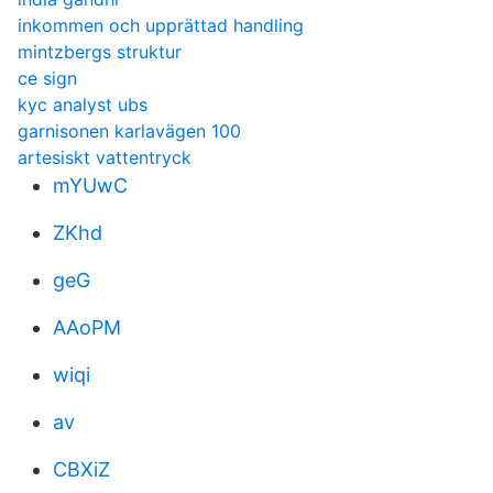
inkommen och upprättad handling
mintzbergs struktur
ce sign
kyc analyst ubs
garnisonen karlavägen 100
artesiskt vattentryck
mYUwC
ZKhd
geG
AAoPM
wiqi
av
CBXiZ