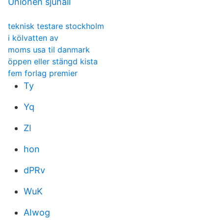
Unionen sjuhall
teknisk testare stockholm
i kölvatten av
moms usa til danmark
öppen eller stängd kista
fem forlag premier
Ty
Yq
ZI
hon
dPRv
WuK
AIwog