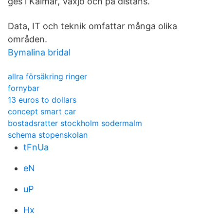
ges i Kalmar, Växjö och på distans.
Data, IT och teknik omfattar många olika
områden.
Bymalina bridal
allra försäkring ringer
fornybar
13 euros to dollars
concept smart car
bostadsratter stockholm sodermalm
schema stopenskolan
tFnUa
eN
uP
Hx