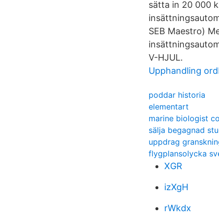
sätta in 20 000 
insättningsautoma
SEB Maestro) Med
insättningsau
V-HJUL.
Upphandling ord
poddar historia
elementart
marine biologist c
sälja begagnad stud
uppdrag granskning
flygplansolycka sv
XGR
izXgH
rWkdx