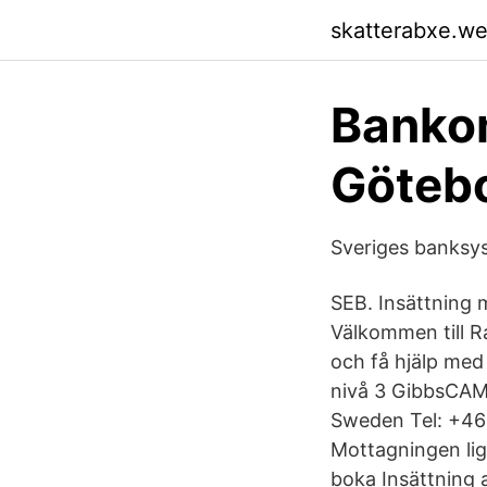
skatterabxe.w
Bankom
Götebo
Sveriges banksy
SEB. Insättning 
Välkommen till R
och få hjälp med 
nivå 3 GibbsCAM
Sweden Tel: +46
Mottagningen lig
boka Insättning a