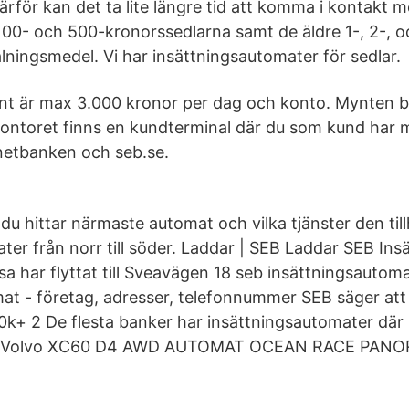
rför kan det ta lite längre tid att komma i kontakt m
e 100- och 500-kronorssedlarna samt de äldre 1-, 2-,
lningsmedel. Vi har insättningsautomater för sedlar.
nt är max 3.000 kronor per dag och konto. Mynten b
ntoret finns en kundterminal där du som kund har mö
rnetbanken och seb.se.
du hittar närmaste automat och vilka tjänster den till
ter från norr till söder. Laddar | SEB Laddar SEB In
sa har flyttat till Sveavägen 18 seb insättningsautom
at - företag, adresser, telefonnummer SEB säger att 
10k+ 2 De flesta banker har insättningsautomater där
r. Volvo XC60 D4 AWD AUTOMAT OCEAN RACE PAN