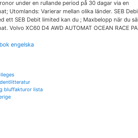
kronor under en rullande period på 30 dagar via en
t; Utomlands: Varierar mellan olika länder. SEB Debit
 ett SEB Debit limited kan du ; Maxbelopp när du sät
tomat. Volvo XC60 D4 AWD AUTOMAT OCEAN RACE 
bok engelska
olleges
entlitteratur
 bluffakturor lista
erige