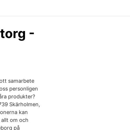
torg -
tt samarbete ️
 oss personligen
våra produkter?
2739 Skärholmen,
ionerna kan
 allt om och
teborg på