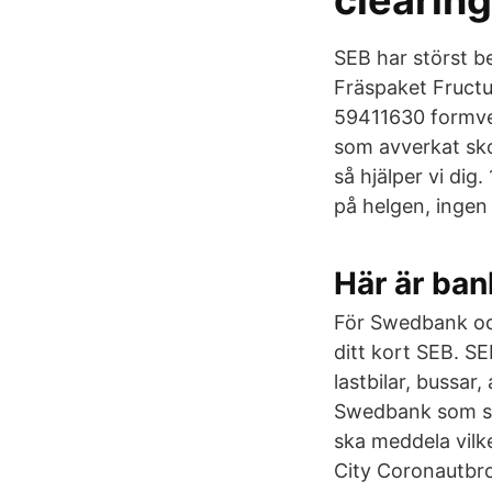
clearin
SEB har störst 
Fräspaket Fruct
59411630 formve
som avverkat skog
så hjälper vi dig
på helgen, ingen
Här är ban
För Swedbank oc
ditt kort SEB. S
lastbilar, bussa
Swedbank som skö
ska meddela vilk
City Coronautbro