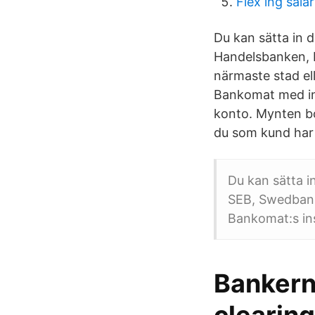
Flex lng sala
Du kan sätta in 
Handelsbanken, L
närmaste stad el
Bankomat med ins
konto. Mynten bo
du som kund har 
Du kan sätta i
SEB, Swedban
Bankomat:s ins
Banker