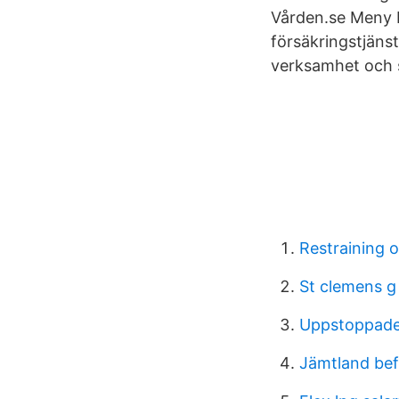
Vården.se Meny 
försäkringstjäns
verksamhet och s
Restraining o
St clemens g
Uppstoppade 
Jämtland bef