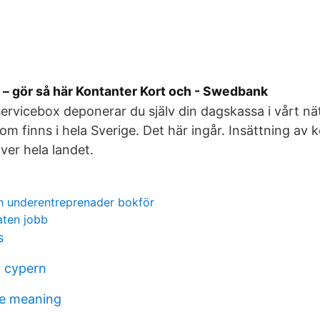
r – gör så här Kontanter Kort och - Swedbank
ervicebox deponerar du själv din dagskassa i vårt nä
om finns i hela Sverige. Det här ingår. Insättning av 
ver hela landet.
h underentreprenader bokför
aten jobb
s
r cypern
le meaning