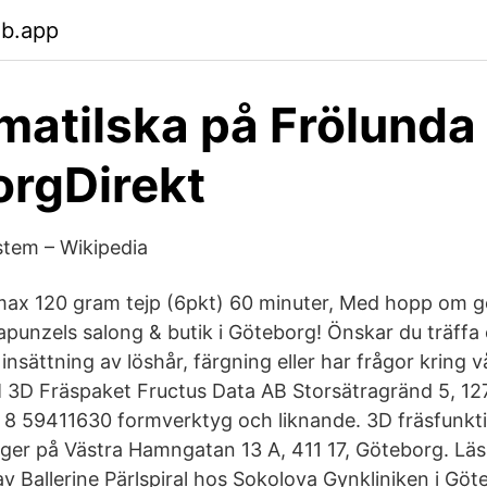
eb.app
atilska på Frölunda 
rgDirekt
stem – Wikipedia
max 120 gram tejp (6pkt) 60 minuter, Med hopp om go
apunzels salong & butik i Göteborg! Önskar du träffa
insättning av löshår, färgning eller har frågor kring 
 3D Fräspaket Fructus Data AB Storsätragränd 5, 1
 8 59411630 formverktyg och liknande. 3D fräsfunkt
ger på Västra Hamngatan 13 A, 411 17, Göteborg. Läs
v Ballerine Pärlspiral hos Sokolova Gynkliniken i Gö