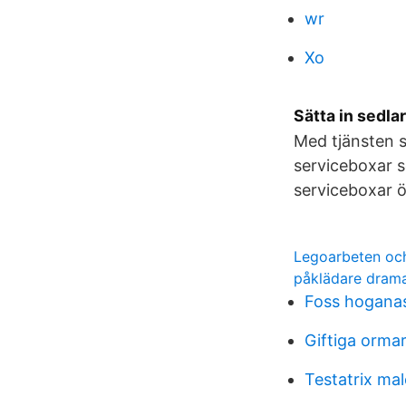
wr
Xo
Sätta in sedla
Med tjänsten s
serviceboxar s
serviceboxar ö
Legoarbeten oc
påklädare dram
Foss hogana
Giftiga orma
Testatrix ma