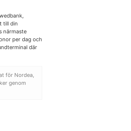
 Swedbank,
till din
as närmaste
ronor per dag och
undterminal där
at för Nordea,
sker genom