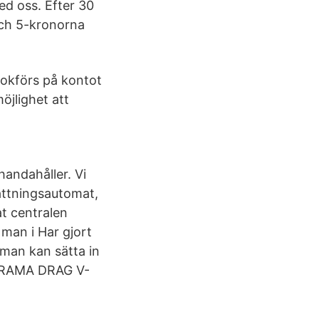
ed oss. Efter 30
 och 5-kronorna
okförs på kontot
jlighet att
handahåller. Vi
sättningsautomat,
at centralen
man i Har gjort
 man kan sätta in
ORAMA DRAG V-