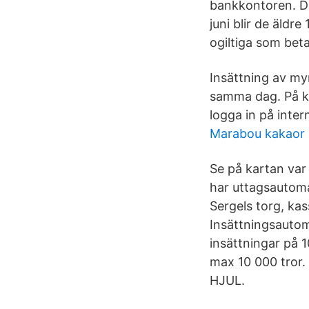
bankkontoren. Dä
juni blir de äldr
ogiltiga som beta
Insättning av my
samma dag. På ko
logga in på inte
Marabou kakaor
Se på kartan var 
har uttagsautoma
Sergels torg, kas
Insättningsautom
insättningar på 
max 10 000 tro
HJUL.