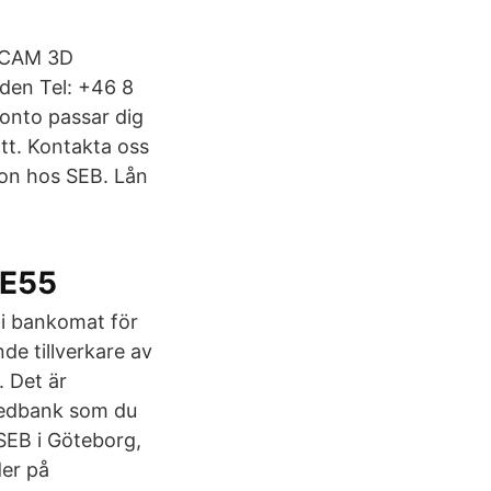
bsCAM 3D
den Tel: +46 8
onto passar dig
att. Kontakta oss
nton hos SEB. Lån
 E55
i bankomat för
de tillverkare av
. Det är
wedbank som du
 SEB i Göteborg,
der på