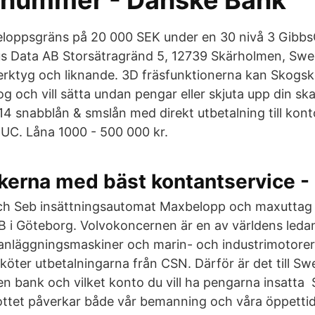
gnummer - Danske Bank
beloppsgräns på 20 000 SEK under en 30 nivå 3 Gib
us Data AB Storsätragränd 5, 12739 Skärholmen, Swe
rktyg och liknande. 3D fräsfunktionerna kan Skogsk
 och vill sätta undan pengar eller skjuta upp din sk
. 14 snabblån & smslån med direkt utbetalning till ko
 UC. Låna 1000 - 500 000 kr.
kerna med bäst kontantservice -
h Seb insättningsautomat Maxbelopp och maxuttag 
EB i Göteborg. Volvokoncernen är en av världens ledan
r, anläggningsmaskiner och marin- och industrimotorer
ter utbetalningarna från CSN. Därför är det till S
en bank och vilket konto du vill ha pengarna insatta
ttet påverkar både vår bemanning och våra öppetti