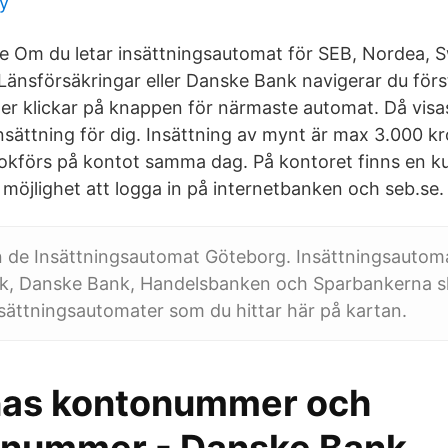
ry
de Om du letar insättningsautomat för SEB, Nordea,
änsförsäkringar eller Danske Bank navigerar du först 
ler klickar på knappen för närmaste automat. Då vis
ättning för dig. Insättning av mynt är max 3.000 k
kförs på kontot samma dag. På kontoret finns en k
möjlighet att logga in på internetbanken och seb.se.
n de Insättningsautomat Göteborg. Insättningsautom
k, Danske Bank, Handelsbanken och Sparbankerna 
ättningsautomater som du hittar här på kartan.
nas kontonummer och